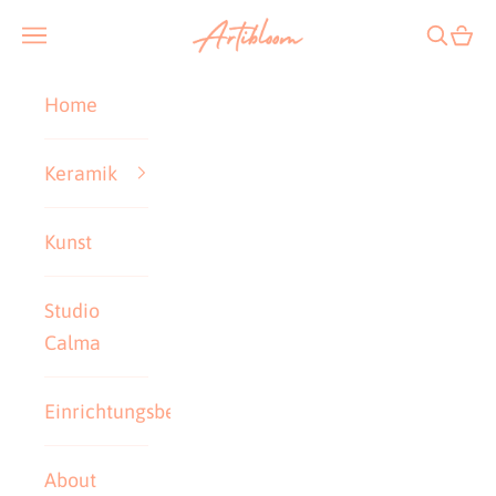
Zum Inhalt springen
Artibloom
Navigationsmenü öffnen
Suche ö
Ware
Home
Keramik
Kunst
Studio
Calma
Einrichtungsberatung
About