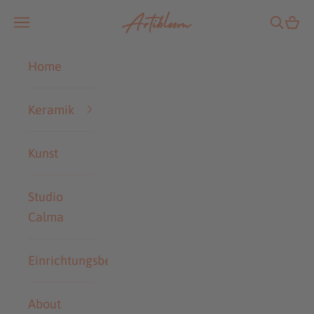
Zum Inhalt springen
Artibloom
Navigationsmenü öffnen
Suche ö
Ware
Home
Keramik
Kunst
Studio
Calma
Einrichtungsberatung
About