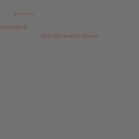
ANMELDEN
Warenkorb
Dein Warenkorb ist leer
SONNE FÜR DICH UND DEIN ZUHAUSE