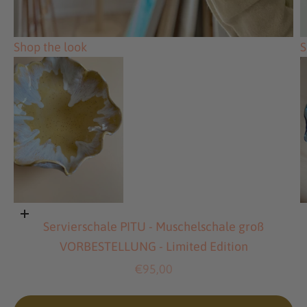
Shop the look
S
In den Warenkorb
Servierschale PITU - Muschelschale groß
VORBESTELLUNG - Limited Edition
Gehe zu E
Angebot
€95,00