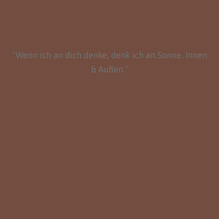
"Wenn ich an dich denke, denk ich an Sonne. Innen
& Außen."
Feel Good Kunst
Mehr entdecken