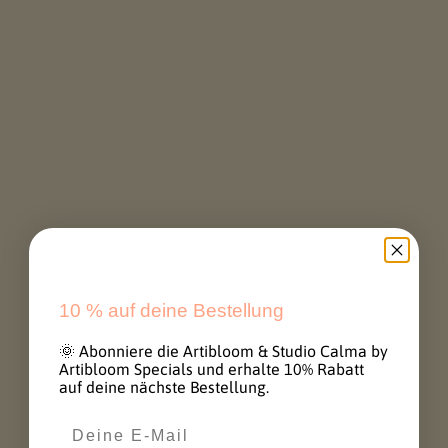
VASES Kunstdruck
Illustration A3
Angebot
€32,00
GELATO SERIES - Erdbeer
auf creme weiß - 20 x 20
cm Kunst Wandbild
Angebot
€89,00
AUSVERKAUFT
AUSVERKAUFT
10 %
auf deine Bestellung
🌞 Abonniere die Artibloom & Studio Calma by
Artibloom Specials und erhalte 10% Rabatt
auf deine nächste Bestellung.