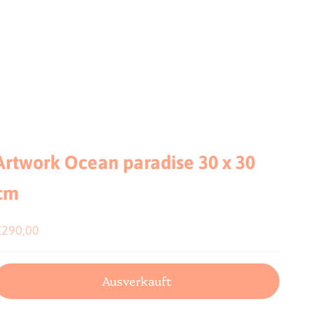
Artwork Ocean paradise 30 x 30
cm
ngebot
€290,00
Ausverkauft