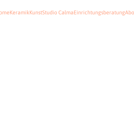
ome
Keramik
Kunst
Studio Calma
Einrichtungsberatung
Abo