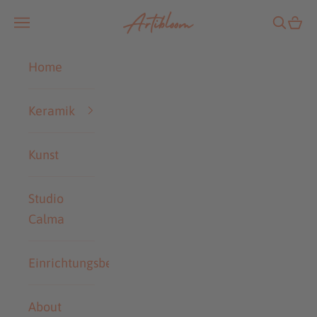
Zum Inhalt springen
Artibloom
Navigationsmenü öffnen
Suche ö
Ware
Home
Keramik
Kunst
Studio
Calma
Einrichtungsberatung
About